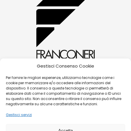
Gestisci Consenso Cookie
alessandra@franconerigioielli.com
Per fornire le migliori esperienze, utilizziamo tecnologie come i
cookie per memorizzare e/o accedere alle informazioni del
(+39) 0572 70087
dispositivo. Il consenso a queste tecnologie ci permetterà di
Corso Matteotti, 31 - 51016 - Montecatini Terme
elaborare dati come il comportamento di navigazione o ID unici
su questo sito. Non acconsentire o ritirare il consenso può influire
(PT)
negativamente su alcune caratteristiche e funzioni.
Gestisci servizi
©
Franconeri Gioielli s.r.l.
Accetta