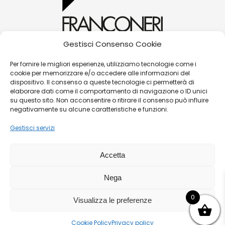
Gestisci Consenso Cookie
alessandra@franconerigioielli.com
Per fornire le migliori esperienze, utilizziamo tecnologie come i
cookie per memorizzare e/o accedere alle informazioni del
(+39) 0572 70087
dispositivo. Il consenso a queste tecnologie ci permetterà di
Corso Matteotti, 31 - 51016 - Montecatini Terme
elaborare dati come il comportamento di navigazione o ID unici
su questo sito. Non acconsentire o ritirare il consenso può influire
(PT)
negativamente su alcune caratteristiche e funzioni.
Gestisci servizi
©
Franconeri Gioielli s.r.l.
Accetta
P.iva:
01491910475 |
Contatti
|
Politica Resi/Cambi
|
Nega
Guida alle taglie
|
Termini e condizioni di vendita
|
Privacy Policy
|
Cookies
|
Sitemaps
0
Visualizza le preferenze
Cookie Policy
Privacy policy