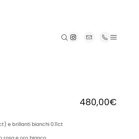
480,00
€
) e brillanti bianchi 0.11ct
ro rosa e oro bianco.