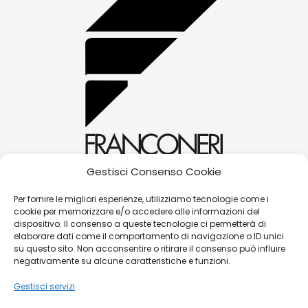
Gestisci Consenso Cookie
alessandra@franconerigioielli.com
Per fornire le migliori esperienze, utilizziamo tecnologie come i
cookie per memorizzare e/o accedere alle informazioni del
(+39) 0572 70087
dispositivo. Il consenso a queste tecnologie ci permetterà di
Corso Matteotti, 31 - 51016 - Montecatini Terme
elaborare dati come il comportamento di navigazione o ID unici
su questo sito. Non acconsentire o ritirare il consenso può influire
(PT)
negativamente su alcune caratteristiche e funzioni.
Gestisci servizi