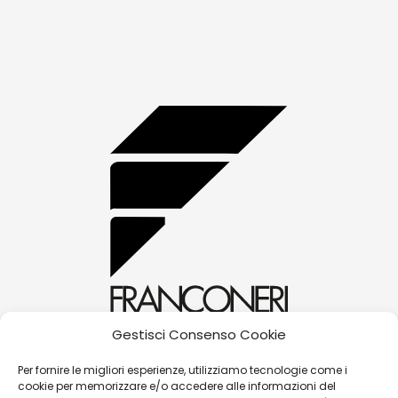
Gestisci Consenso Cookie
alessandra@franconerigioielli.com
Per fornire le migliori esperienze, utilizziamo tecnologie come i
cookie per memorizzare e/o accedere alle informazioni del
(+39) 0572 70087