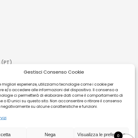
 (PT)
Gestisci Consenso Cookie
 le migliori esperienze, utilizziamo tecnologie come i cookie per
 e/o accedere alle informazioni del dispositivo. Il consenso a
nologie ci permetterà di elaborare dati come il comportamento di
 o ID unici su questo sito. Non acconsentire o ritirare il consenso
e negativamente su alcune caratteristiche e funzioni.
vizi
ita
|
Privacy Policy
|
Cookies
|
Sitemaps
cetta
Nega
Visualizza le preferenze
0