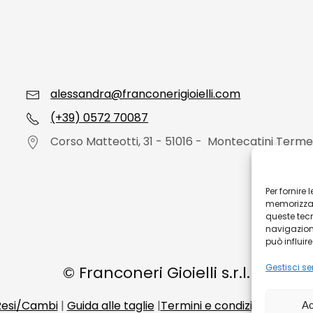
alessandra@franconerigioielli.com
(+39) 0572 70087
Corso Matteotti, 31 - 51016 - Montecatini Terme
Per fornire
memorizzare
queste tec
navigazione
può influir
Gestisci ser
©
Franconeri Gioielli s.r.l.
 Resi/Cambi
|
Guida alle taglie
|
Termini e condizioni di vend
Ac