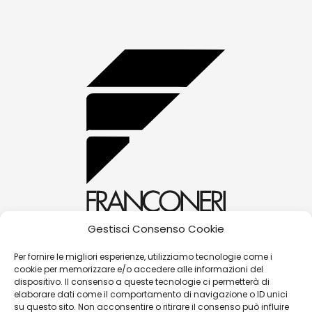
Gestisci Consenso Cookie
alessandra@franconerigioielli.com
Per fornire le migliori esperienze, utilizziamo tecnologie come i
cookie per memorizzare e/o accedere alle informazioni del
(+39) 0572 70087
dispositivo. Il consenso a queste tecnologie ci permetterà di
Corso Matteotti, 31 - 51016 - Montecatini Terme
elaborare dati come il comportamento di navigazione o ID unici
su questo sito. Non acconsentire o ritirare il consenso può influire