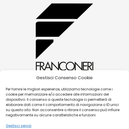
Gestisci Consenso Cookie
alessandra@franconerigioielli.com
Per fornire le migliori esperienze, utilizziamo tecnologie come i
cookie per memorizzare e/o accedere alle informazioni del
(+39) 0572 70087
dispositivo. Il consenso a queste tecnologie ci permetterà di
Corso Matteotti, 31 - 51016 - Montecatini Terme
elaborare dati come il comportamento di navigazione o ID unici
su questo sito. Non acconsentire o ritirare il consenso può influire
(PT)
negativamente su alcune caratteristiche e funzioni.
Gestisci servizi