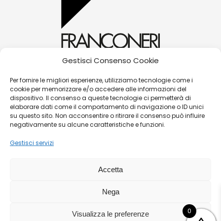
Gestisci Consenso Cookie
alessandra@franconerigioielli.com
Per fornire le migliori esperienze, utilizziamo tecnologie come i
cookie per memorizzare e/o accedere alle informazioni del
(+39) 0572 70087
dispositivo. Il consenso a queste tecnologie ci permetterà di
Corso Matteotti, 31 - 51016 - Montecatini Terme
elaborare dati come il comportamento di navigazione o ID unici
su questo sito. Non acconsentire o ritirare il consenso può influire
(PT)
negativamente su alcune caratteristiche e funzioni.
Gestisci servizi
©
Franconeri Gioielli s.r.l.
Accetta
P.iva:
01491910475 |
Contatti
|
Politica Resi/Cambi
|
Nega
Guida alle taglie
|
Termini e condizioni di vendita
|
Privacy Policy
|
Cookies
|
Sitemaps
0
Visualizza le preferenze