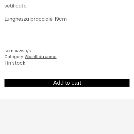
setificato.
Lunghezza bracciale: 19cm
SKU:
BR2190/S
Category:
Gioielli da uomo
1 in stock
Bracciale
Add to cart
Ancora
quantity