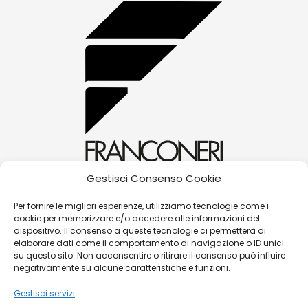
Gestisci Consenso Cookie
alessandra@franconerigioielli.com
Per fornire le migliori esperienze, utilizziamo tecnologie come i
cookie per memorizzare e/o accedere alle informazioni del
(+39) 0572 70087
dispositivo. Il consenso a queste tecnologie ci permetterà di
Corso Matteotti, 31 - 51016 - Montecatini Terme
elaborare dati come il comportamento di navigazione o ID unici
su questo sito. Non acconsentire o ritirare il consenso può influire
(PT)
negativamente su alcune caratteristiche e funzioni.
Gestisci servizi