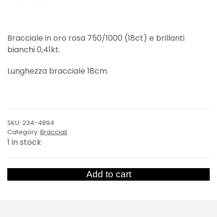
Bracciale in oro rosa 750/1000 (18ct) e brillanti
bianchi 0,41kt.
Lunghezza bracciale 18cm.
SKU:
234-4894
Category:
Bracciali
1 in stock
Bracciale
Add to cart
Pallini
quantity