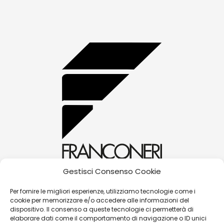
Gestisci Consenso Cookie
alessandra@franconerigioielli.com
Per fornire le migliori esperienze, utilizziamo tecnologie come i
cookie per memorizzare e/o accedere alle informazioni del
(+39) 0572 70087
dispositivo. Il consenso a queste tecnologie ci permetterà di
Corso Matteotti, 31 - 51016 - Montecatini Terme
elaborare dati come il comportamento di navigazione o ID unici