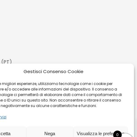
 (PT)
Gestisci Consenso Cookie
 le migliori esperienze, utilizziamo tecnologie come i cookie per
 e/o accedere alle informazioni del dispositivo. Il consenso a
nologie ci permetterà di elaborare dati come il comportamento di
 o ID unici su questo sito. Non acconsentire o ritirare il consenso
e negativamente su alcune caratteristiche e funzioni.
vizi
ita
|
Privacy Policy
|
Cookies
|
Sitemaps
cetta
Nega
Visualizza le preferenze
0