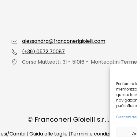
alessandra@franconerigioielli.com
(+39) 0572 70087
Corso Matteotti, 31 - 51016 - Montecatini Terme
Per fornire
memorizzare
queste tec
navigazione
può influir
Gestisci ser
©
Franconeri Gioielli s.r.l.
 Resi/Cambi
|
Guida alle taglie
|
Termini e condizioni di vend
Ac