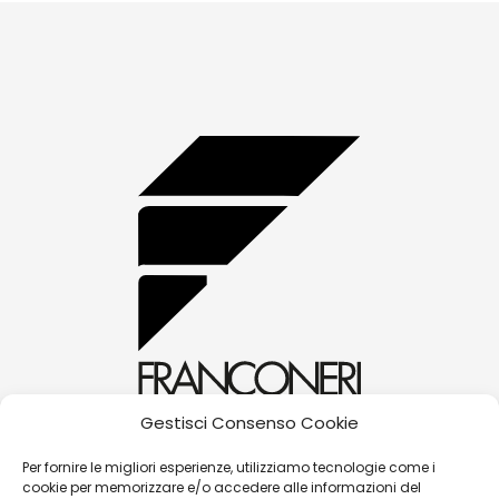
Gestisci Consenso Cookie
alessandra@franconerigioielli.com
Per fornire le migliori esperienze, utilizziamo tecnologie come i
cookie per memorizzare e/o accedere alle informazioni del
(+39) 0572 70087