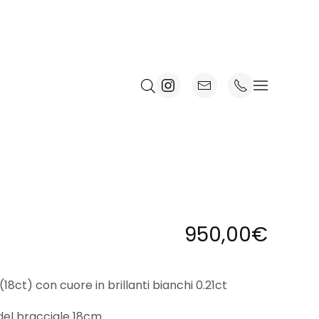
950,00
€
18ct) con cuore in brillanti bianchi 0.21ct
el bracciale 18cm.