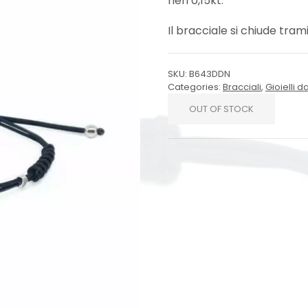
neri 0,15kt.
Il bracciale si chiude trami
SKU:
B643DDN
Categories:
Bracciali
,
Gioielli 
OUT OF STOCK