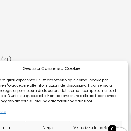
 (PT)
Gestisci Consenso Cookie
 le migliori esperienze, utilizziamo tecnologie come i cookie per
 e/o accedere alle informazioni del dispositivo. Il consenso a
nologie ci permetterà di elaborare dati come il comportamento di
 o ID unici su questo sito. Non acconsentire o ritirare il consenso
e negativamente su alcune caratteristiche e funzioni.
vizi
ita
|
Privacy Policy
|
Cookies
|
Sitemaps
cetta
Nega
Visualizza le preferenze
0