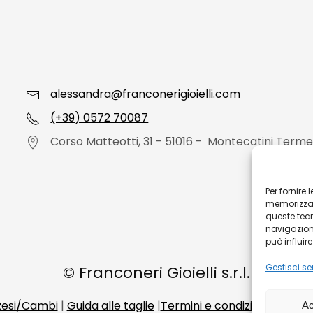
alessandra@franconerigioielli.com
(+39) 0572 70087
Corso Matteotti, 31 - 51016 - Montecatini Terme
Per fornire
memorizzare
queste tec
navigazione
può influir
Gestisci ser
©
Franconeri Gioielli s.r.l.
 Resi/Cambi
|
Guida alle taglie
|
Termini e condizioni di vend
Ac