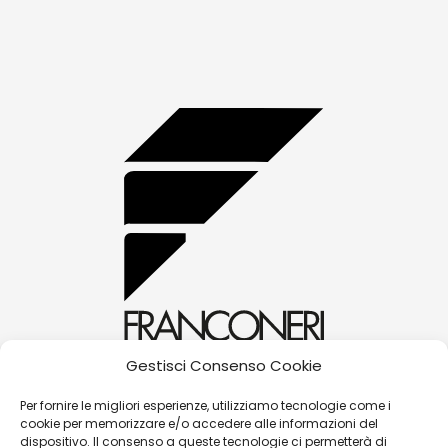
Gestisci Consenso Cookie
alessandra@franconerigioielli.com
Per fornire le migliori esperienze, utilizziamo tecnologie come i
cookie per memorizzare e/o accedere alle informazioni del
(+39) 0572 70087
dispositivo. Il consenso a queste tecnologie ci permetterà di