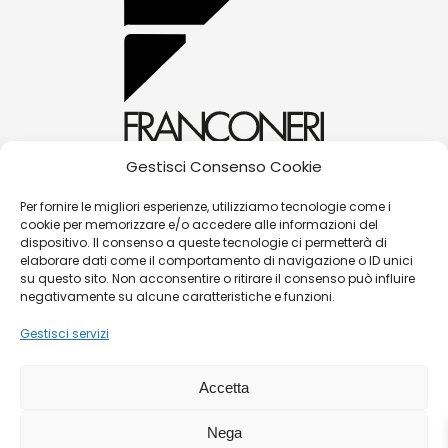
Gestisci Consenso Cookie
alessandra@franconerigioielli.com
Per fornire le migliori esperienze, utilizziamo tecnologie come i
cookie per memorizzare e/o accedere alle informazioni del
(+39) 0572 70087
dispositivo. Il consenso a queste tecnologie ci permetterà di
Corso Matteotti, 31 - 51016 - Montecatini Terme
elaborare dati come il comportamento di navigazione o ID unici
su questo sito. Non acconsentire o ritirare il consenso può influire
(PT)
negativamente su alcune caratteristiche e funzioni.
Gestisci servizi
©
Franconeri Gioielli s.r.l.
Accetta
P.iva:
01491910475 |
Contatti
|
Politica Resi/Cambi
|
Nega
Guida alle taglie
|
Termini e condizioni di vendita
|