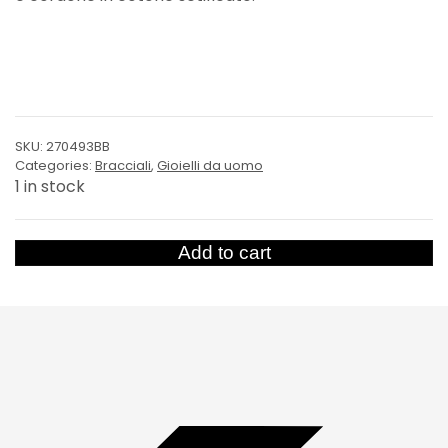
SKU:
270493BB
Categories:
Bracciali
,
Gioielli da uomo
1 in stock
Bracciale
Add to cart
Smile
quantity