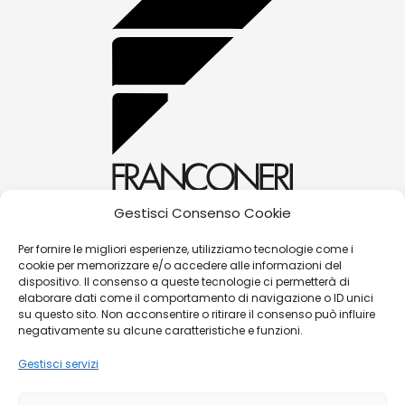
Gestisci Consenso Cookie
alessandra@franconerigioielli.com
Per fornire le migliori esperienze, utilizziamo tecnologie come i
cookie per memorizzare e/o accedere alle informazioni del
(+39) 0572 70087
dispositivo. Il consenso a queste tecnologie ci permetterà di
Corso Matteotti, 31 - 51016 - Montecatini Terme
elaborare dati come il comportamento di navigazione o ID unici
su questo sito. Non acconsentire o ritirare il consenso può influire
(PT)
negativamente su alcune caratteristiche e funzioni.
Gestisci servizi
©
Franconeri Gioielli s.r.l.