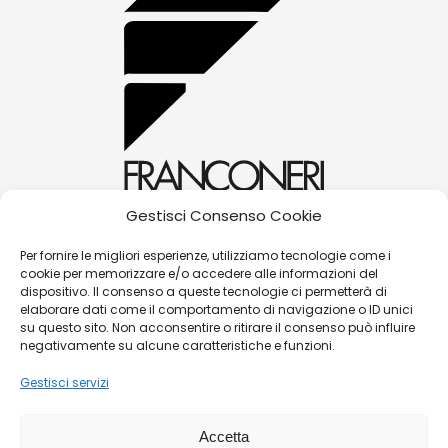
Gestisci Consenso Cookie
alessandra@franconerigioielli.com
Per fornire le migliori esperienze, utilizziamo tecnologie come i
cookie per memorizzare e/o accedere alle informazioni del
(+39) 0572 70087
dispositivo. Il consenso a queste tecnologie ci permetterà di
Corso Matteotti, 31 - 51016 - Montecatini Terme
elaborare dati come il comportamento di navigazione o ID unici
su questo sito. Non acconsentire o ritirare il consenso può influire
(PT)
negativamente su alcune caratteristiche e funzioni.
Gestisci servizi
©
Franconeri Gioielli s.r.l.
Accetta