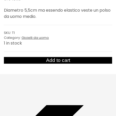
Diametro 5,5cm ma essendo elastico veste un polso
da uomo medio.
SKU:
T1
Category:
Gioielli da uomo
1 in stock
Bracciale
Add to cart
Teschietto
quantity