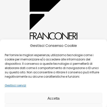
Gestisci Consenso Cookie
alessandra@franconerigioielli.com
Per fornire le migliori esperienze, utilizziamo tecnologie come i
cookie per memorizzare e/o accedere alle informazioni del
(+39) 0572 70087
dispositivo. Il consenso a queste tecnologie ci permetterà di
Corso Matteotti, 31 - 51016 - Montecatini Terme
elaborare dati come il comportamento di navigazione o ID unici
su questo sito. Non acconsentire o ritirare il consenso può influire
(PT)
negativamente su alcune caratteristiche e funzioni.
Gestisci servizi
©
Franconeri Gioielli s.r.l.
Accetta
P.iva:
01491910475 |
Contatti
|
Politica Resi/Cambi
|