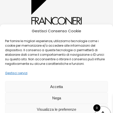
Gestisci Consenso Cookie
alessandra@franconerigioielli.com
Per fornire le migliori esperienze, utilizziamo tecnologie come i
cookie per memorizzare e/o accedere alle informazioni del
(+39) 0572 70087
dispositivo. Il consenso a queste tecnologie ci permetterà di
Corso Matteotti, 31 - 51016 - Montecatini Terme
elaborare dati come il comportamento di navigazione o ID unici
su questo sito. Non acconsentire o ritirare il consenso può influire
(PT)
negativamente su alcune caratteristiche e funzioni.
Gestisci servizi
©
Franconeri Gioielli s.r.l.
Accetta
P.iva:
01491910475 |
Contatti
|
Politica Resi/Cambi
|
Nega
Guida alle taglie
|
Termini e condizioni di vendita
|
Privacy Policy
|
Cookies
|
Sitemaps
0
Visualizza le preferenze