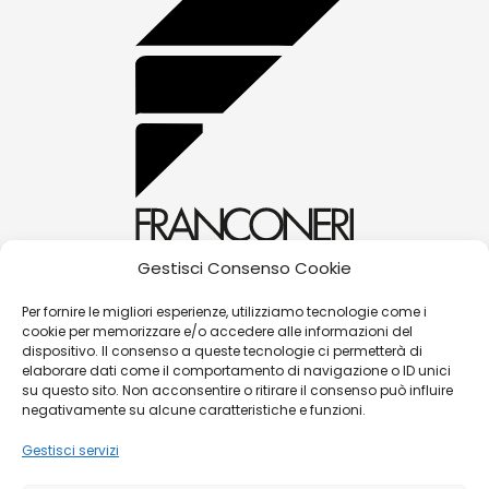
Gestisci Consenso Cookie
alessandra@franconerigioielli.com
Per fornire le migliori esperienze, utilizziamo tecnologie come i
cookie per memorizzare e/o accedere alle informazioni del
(+39) 0572 70087
dispositivo. Il consenso a queste tecnologie ci permetterà di
Corso Matteotti, 31 - 51016 - Montecatini Terme
elaborare dati come il comportamento di navigazione o ID unici
su questo sito. Non acconsentire o ritirare il consenso può influire
(PT)
negativamente su alcune caratteristiche e funzioni.
Gestisci servizi