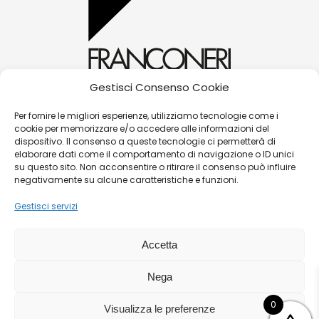
Gestisci Consenso Cookie
alessandra@franconerigioielli.com
Per fornire le migliori esperienze, utilizziamo tecnologie come i
cookie per memorizzare e/o accedere alle informazioni del
(+39) 0572 70087
dispositivo. Il consenso a queste tecnologie ci permetterà di
Corso Matteotti, 31 - 51016 - Montecatini Terme
elaborare dati come il comportamento di navigazione o ID unici
su questo sito. Non acconsentire o ritirare il consenso può influire
(PT)
negativamente su alcune caratteristiche e funzioni.
Gestisci servizi
©
Franconeri Gioielli s.r.l.
Accetta
P.iva:
01491910475 |
Contatti
|
Politica Resi/Cambi
|
Nega
Guida alle taglie
|
Termini e condizioni di vendita
|
Privacy Policy
|
Cookies
|
Sitemaps
0
Visualizza le preferenze