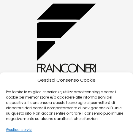
Gestisci Consenso Cookie
alessandra@franconerigioielli.com
Per fornire le migliori esperienze, utilizziamo tecnologie come i
cookie per memorizzare e/o accedere alle informazioni del
(+39) 0572 70087
dispositivo. Il consenso a queste tecnologie ci permetterà di
Corso Matteotti, 31 - 51016 - Montecatini Terme
elaborare dati come il comportamento di navigazione o ID unici
su questo sito. Non acconsentire o ritirare il consenso può influire
(PT)
negativamente su alcune caratteristiche e funzioni.
Gestisci servizi