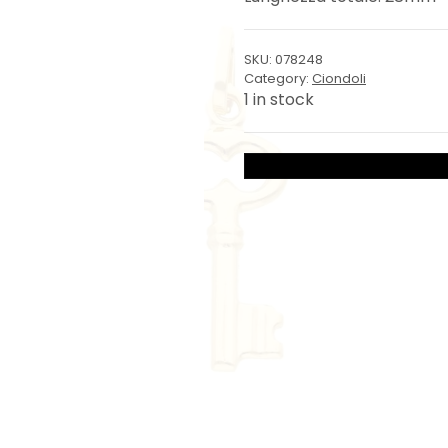
SKU:
078248
Category:
Ciondoli
1 in stock
Chiave
Romantica
quantity