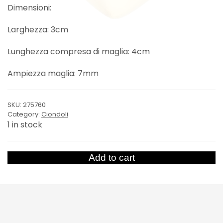
Dimensioni:
Larghezza: 3cm
Lunghezza compresa di maglia: 4cm
Ampiezza maglia: 7mm
SKU:
275760
Category:
Ciondoli
1 in stock
Ciondolo
Add to cart
Cuore
M
quantity