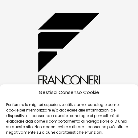
Gestisci Consenso Cookie
alessandra@franconerigioielli.com
Per fornire le migliori esperienze, utilizziamo tecnologie come i
cookie per memorizzare e/o accedere alle informazioni del
(+39) 0572 70087
dispositivo. Il consenso a queste tecnologie ci permetterà di
Corso Matteotti, 31 - 51016 - Montecatini Terme
elaborare dati come il comportamento di navigazione o ID unici
su questo sito. Non acconsentire o ritirare il consenso può influire
(PT)
negativamente su alcune caratteristiche e funzioni.