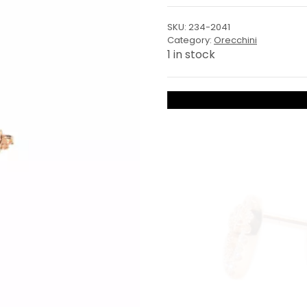
SKU:
234-2041
Category:
Orecchini
1 in stock
Cuore
Vuoto
quantity