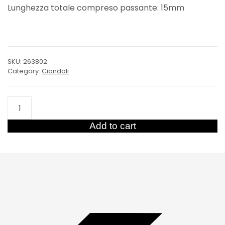
Lunghezza totale compreso passante: 15mm
SKU:
263802
Category:
Ciondoli
Diamante
quantity
Add to cart