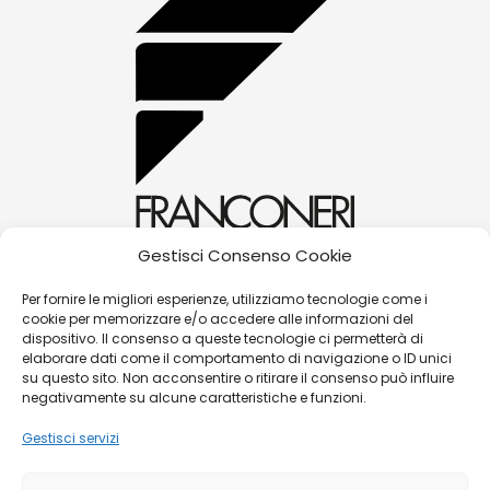
Gestisci Consenso Cookie
alessandra@franconerigioielli.com
Per fornire le migliori esperienze, utilizziamo tecnologie come i
cookie per memorizzare e/o accedere alle informazioni del
(+39) 0572 70087
dispositivo. Il consenso a queste tecnologie ci permetterà di
Corso Matteotti, 31 - 51016 - Montecatini Terme
elaborare dati come il comportamento di navigazione o ID unici
su questo sito. Non acconsentire o ritirare il consenso può influire
(PT)
negativamente su alcune caratteristiche e funzioni.
Gestisci servizi
©
Franconeri Gioielli s.r.l.