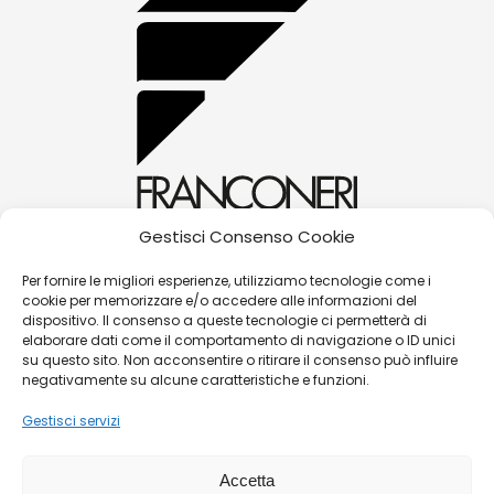
Gestisci Consenso Cookie
alessandra@franconerigioielli.com
Per fornire le migliori esperienze, utilizziamo tecnologie come i
cookie per memorizzare e/o accedere alle informazioni del
(+39) 0572 70087
dispositivo. Il consenso a queste tecnologie ci permetterà di
Corso Matteotti, 31 - 51016 - Montecatini Terme
elaborare dati come il comportamento di navigazione o ID unici
su questo sito. Non acconsentire o ritirare il consenso può influire
(PT)
negativamente su alcune caratteristiche e funzioni.
Gestisci servizi
©
Franconeri Gioielli s.r.l.
Accetta