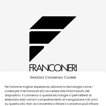
Gestisci Consenso Cookie
alessandra@franconerigioielli.com
Per fornire le migliori esperienze, utilizziamo tecnologie come i
cookie per memorizzare e/o accedere alle informazioni del
(+39) 0572 70087
dispositivo. Il consenso a queste tecnologie ci permetterà di
Corso Matteotti, 31 - 51016 - Montecatini Terme
elaborare dati come il comportamento di navigazione o ID unici
su questo sito. Non acconsentire o ritirare il consenso può influire
(PT)