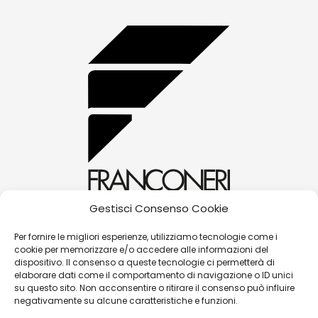
Gestisci Consenso Cookie
alessandra@franconerigioielli.com
Per fornire le migliori esperienze, utilizziamo tecnologie come i
cookie per memorizzare e/o accedere alle informazioni del
(+39) 0572 70087
dispositivo. Il consenso a queste tecnologie ci permetterà di
Corso Matteotti, 31 - 51016 - Montecatini Terme
elaborare dati come il comportamento di navigazione o ID unici
su questo sito. Non acconsentire o ritirare il consenso può influire
(PT)
negativamente su alcune caratteristiche e funzioni.