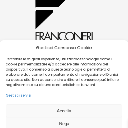
Gestisci Consenso Cookie
alessandra@franconerigioielli.com
Per fornire le migliori esperienze, utilizziamo tecnologie come i
cookie per memorizzare e/o accedere alle informazioni del
(+39) 0572 70087
dispositivo. Il consenso a queste tecnologie ci permetterà di
Corso Matteotti, 31 - 51016 - Montecatini Terme
elaborare dati come il comportamento di navigazione o ID unici
su questo sito. Non acconsentire o ritirare il consenso può influire
(PT)
negativamente su alcune caratteristiche e funzioni.
Gestisci servizi
©
Franconeri Gioielli s.r.l.
Accetta
P.iva:
01491910475 |
Contatti
|
Politica Resi/Cambi
|
Nega
Guida alle taglie
|
Termini e condizioni di vendita
|