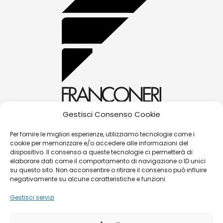
Gestisci Consenso Cookie
alessandra@franconerigioielli.com
Per fornire le migliori esperienze, utilizziamo tecnologie come i
cookie per memorizzare e/o accedere alle informazioni del
(+39) 0572 70087
dispositivo. Il consenso a queste tecnologie ci permetterà di
Corso Matteotti, 31 - 51016 - Montecatini Terme
elaborare dati come il comportamento di navigazione o ID unici
su questo sito. Non acconsentire o ritirare il consenso può influire
(PT)
negativamente su alcune caratteristiche e funzioni.
Gestisci servizi
©
Franconeri Gioielli s.r.l.