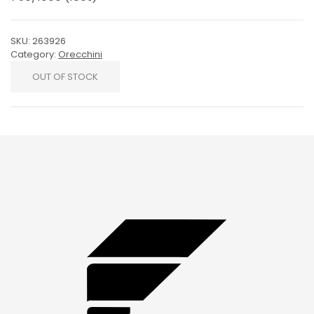
SKU:
263926
Category:
Orecchini
OUT OF STOCK