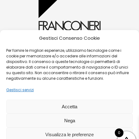
Gestisci Consenso Cookie
alessandra@franconerigioielli.com
Per fornire le migliori esperienze, utilizziamo tecnologie come i
cookie per memorizzare e/o accedere alle informazioni del
(+39) 0572 70087
dispositivo. Il consenso a queste tecnologie ci permetterà di
Corso Matteotti, 31 - 51016 - Montecatini Terme
elaborare dati come il comportamento di navigazione o ID unici
su questo sito. Non acconsentire o ritirare il consenso può influire
(PT)
negativamente su alcune caratteristiche e funzioni.
Gestisci servizi
©
Franconeri Gioielli s.r.l.
Accetta
P.iva:
01491910475 |
Contatti
|
Politica Resi/Cambi
|
Nega
Guida alle taglie
|
Termini e condizioni di vendita
|
Privacy Policy
|
Cookies
|
Sitemaps
0
Visualizza le preferenze