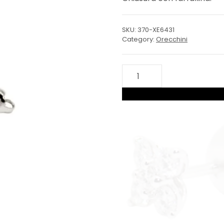
SKU:
370-XE6431
Category:
Orecchini
Orecchini
Fiore
quantity