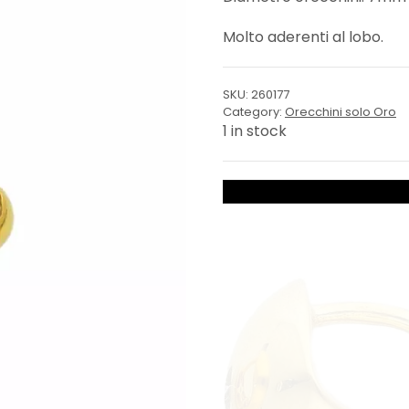
Molto aderenti al lobo.
SKU:
260177
Category:
Orecchini solo Oro
1 in stock
Palline
quantity